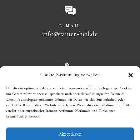
E-MAIL
info@rainer-heil.de
Cookie-Zustimmung verwalten
TELEFON
Um dir ein optimales Erlebnis zu bieten, verwenden wir Technologien wie Cookies,
+49 6534 439
um Geräteinformationen zu speichern und/oder darauf zuzugreifen. Wenn du
diesen Technologien zustimmst, können wir Daten wie das Surfverhalten oder
eindeutige IDs auf dieser Website verarbeiten. Wenn du deine Zustimmung nicht
erteilst oder zurückziehst, können bestimmte Merkmale und Funktionen
beeinträchtigt werden.
Akzeptieren