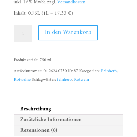
inkl. 19 % MwSt.
zzgl.
Versandkosten
Inhalt: 0,75L (1L = 17,33 €)
2017
In den Warenkorb
Spätburgunder
feinherb
„60
Produkt enthält: 750
ml
Monate
im
Artikelnummer:
01.2624.0750.Nr.87
Kategorien:
Feinherb
,
Holzfass
Rotweine
Schlagwörter:
feinherb
,
Rotwein
gereift“,
Zeltinger
Himmelreich
Beschreibung
Menge
Zusätzliche Informationen
Rezensionen (0)