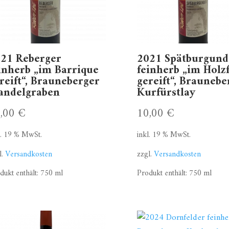
21 Reberger
2021 Spätburgund
inherb „im Barrique
feinherb „im Holzf
reift“, Brauneberger
gereift“, Braunebe
andelgraben
Kurfürstlay
0,00
€
10,00
€
l. 19 % MwSt.
inkl. 19 % MwSt.
l.
Versandkosten
zzgl.
Versandkosten
dukt enthält: 750
ml
Produkt enthält: 750
ml