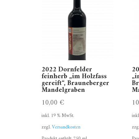
2022 Dornfelder
20
feinherb „im Holzfass
„i
gereift“, Brauneberger
Br
Mandelgraben
M
10,00
€
1
inkl. 19 % MwSt.
ink
zzgl.
Versandkosten
zzg
Produkt enthält: 750
ml
Pro