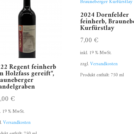
2024 Dornfelder
feinherb, Brauneb
Kurfürstlay
7,00
€
inkl. 19 % MwSt.
zzgl.
Versandkosten
22 Regent feinherb
m Holzfass gereift“,
Produkt enthält: 750
ml
auneberger
andelgraben
0,00
€
l. 19 % MwSt.
l.
Versandkosten
dukt enthält: 750
ml