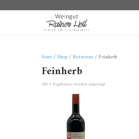
Start
/
Shop
/
Rotweine
/ Feinherb
Feinherb
Alle 6 Ergebnisse werden angezeigt