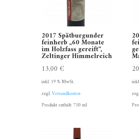
2017 Spätburgunder
20
feinherb „60 Monate
fe
im Holzfass gereift“,
ge
Zeltinger Himmelreich
M
13,00
€
2
inkl. 19 % MwSt.
ink
zzgl.
Versandkosten
zzg
Produkt enthält: 750
ml
Pro