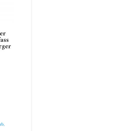
er
ass
rger