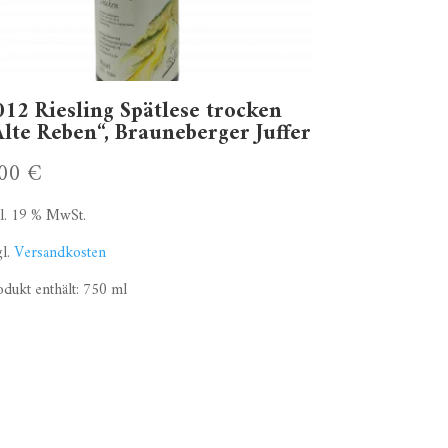
012 Riesling Spätlese trocken
Alte Reben“, Brauneberger Juffer
,00
€
kl. 19 % MwSt.
gl.
Versandkosten
odukt enthält: 750
ml