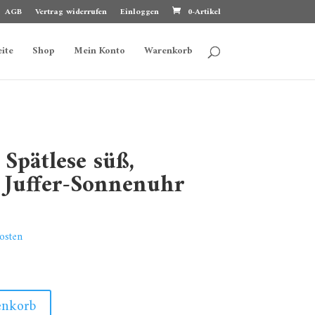
AGB
Vertrag widerrufen
Einloggen
0-Artikel
eite
Shop
Mein Konto
Warenkorb
 Spätlese süß,
 Juffer-Sonnenuhr
osten
enkorb