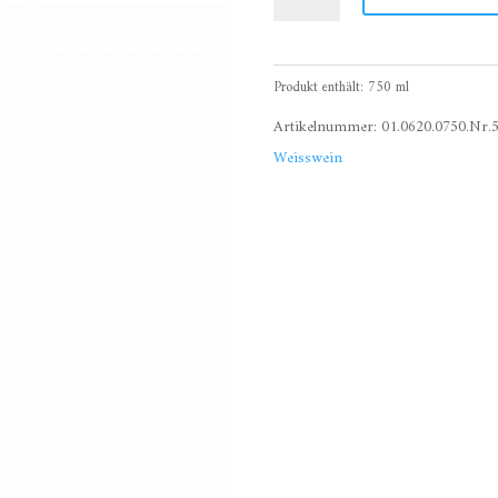
Riesling
Spätlese
süß,
Produkt enthält: 750
ml
Brauneberger
Juffer-
Artikelnummer:
01.0620.0750.Nr.
Sonnenuhr
Weisswein
Menge