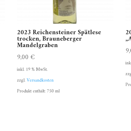
2023 Reichensteiner Spätlese
2
trocken, Brauneberger
„
Mandelgraben
9
9,00
€
in
inkl. 19 % MwSt.
zz
zzgl.
Versandkosten
Pr
Produkt enthält: 750
ml