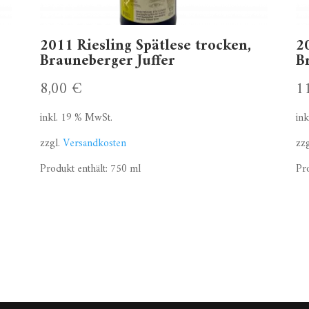
2011 Riesling Spätlese trocken,
2
Brauneberger Juffer
B
8,00
€
1
inkl. 19 % MwSt.
in
zzgl.
Versandkosten
zz
Produkt enthält: 750
ml
Pr