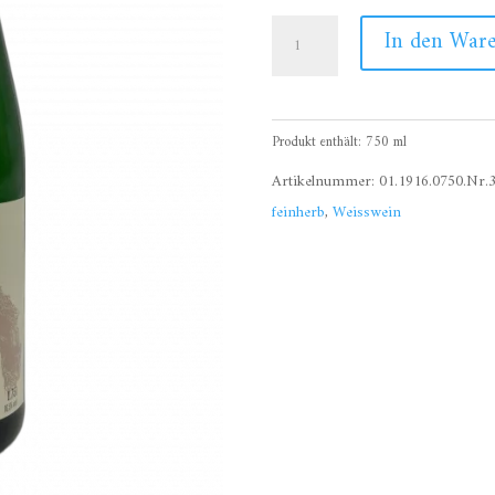
2015
In den War
Riesling
Spätlese
feinherb,
Produkt enthält: 750
ml
Brauneberger
Juffer
Artikelnummer:
01.1916.0750.Nr.3
Menge
feinherb
,
Weisswein