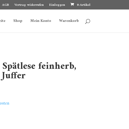
AGB
Vertrag widerrufen
Einloggen
0-Artikel
eite
Shop
Mein Konto
Warenkorb
 Spätlese feinherb,
Juffer
osten