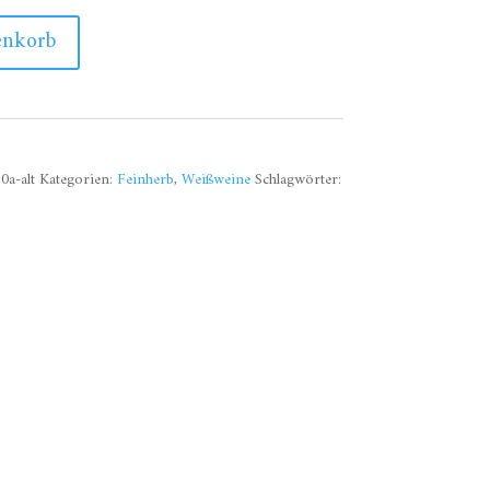
enkorb
0a-alt
Kategorien:
Feinherb
,
Weißweine
Schlagwörter: