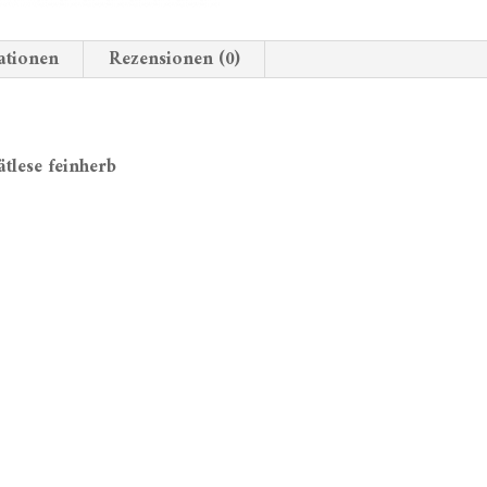
ationen
Rezensionen (0)
ätlese feinherb