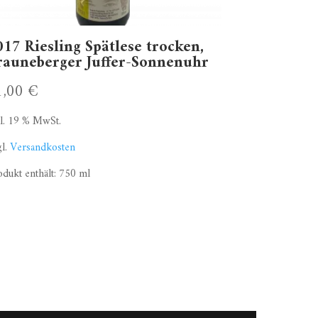
017 Riesling Spätlese trocken,
rauneberger Juffer-Sonnenuhr
1,00
€
kl. 19 % MwSt.
gl.
Versandkosten
odukt enthält: 750
ml